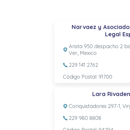
Narvaez y Asociados
Legal Es
Arista 950 despacho 2 bi
Ver., Mexico
229 141 2762
Código Postal: 91700
Lara Rivade
Conquistadores 297-1, Vir
229 980 8808
Código Postal: 94294