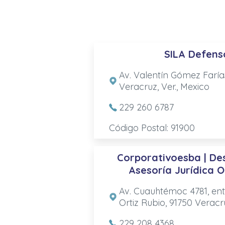
SILA Defenso
Av. Valentín Gómez Faría
Veracruz, Ver., Mexico
229 260 6787
Código Postal: 91900
Corporativoesba | De
Asesoría Jurídica O
Av. Cuauhtémoc 4781, e
Ortiz Rubio, 91750 Veracru
229 208 4368