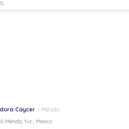
00,
uidora Caycer
- Mérida
30 Mérida, Yuc., Mexico