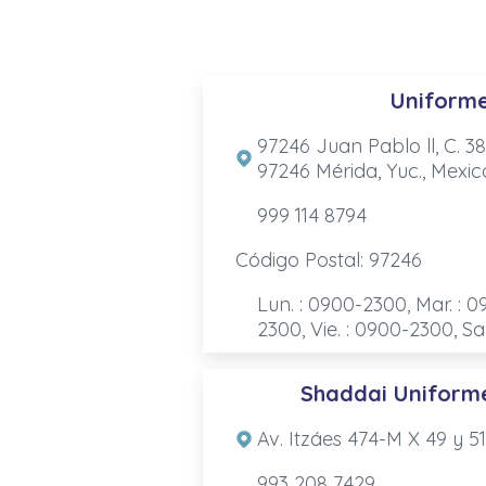
Uniforme
97246 Juan Pablo ll, C. 3
97246 Mérida, Yuc., Mexic
999 114 8794
Código Postal: 97246
Lun. : 0900-2300, Mar. : 0
2300, Vie. : 0900-2300, Sa
Shaddai Uniforme
Av. Itzáes 474-M X 49 y 5
993 208 7429