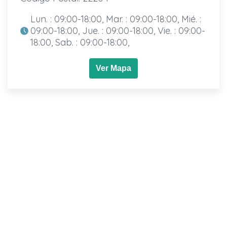
Lun. : 09:00-18:00, Mar. : 09:00-18:00, Mié. :
09:00-18:00, Jue. : 09:00-18:00, Vie. : 09:00-
18:00, Sab. : 09:00-18:00,
Ver Mapa