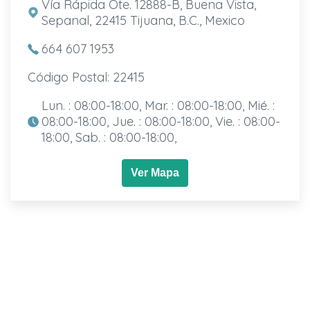
Vía Rápida Ote. 12888-B, Buena Vista,
Sepanal, 22415 Tijuana, B.C., Mexico
664 607 1953
Código Postal: 22415
Lun. : 08:00-18:00, Mar. : 08:00-18:00, Mié. :
08:00-18:00, Jue. : 08:00-18:00, Vie. : 08:00-
18:00, Sab. : 08:00-18:00,
Ver Mapa