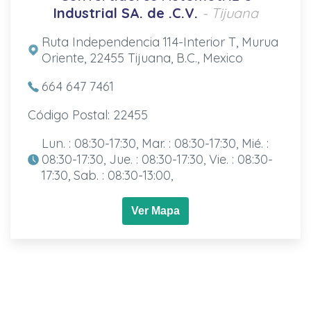
Industrial SA. de .C.V.
- Tijuana
Ruta Independencia 114-Interior T, Murua
Oriente, 22455 Tijuana, B.C., Mexico
664 647 7461
Código Postal: 22455
Lun. : 08:30-17:30, Mar. : 08:30-17:30, Mié. :
08:30-17:30, Jue. : 08:30-17:30, Vie. : 08:30-
17:30, Sab. : 08:30-13:00,
Ver Mapa