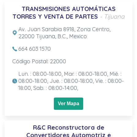
TRANSMISIONES AUTOMÁTICAS
TORRES Y VENTA DE PARTES
- Tijuana
Av. Juan Sarabia 8918, Zona Centro,
22000 Tijuana, B.C., Mexico
664 603 1570
Código Postal: 22000
Lun. : 08:00-18:00, Mar. : 08:00-18:00, Mié. :
08:00-18:00, Jue. : 08:00-18:00, Vie. : 08:00-
18:00, Sab. : 08:00-14:00,
Ver Mapa
R&C Reconstructora de
Convertidores Automotriz e