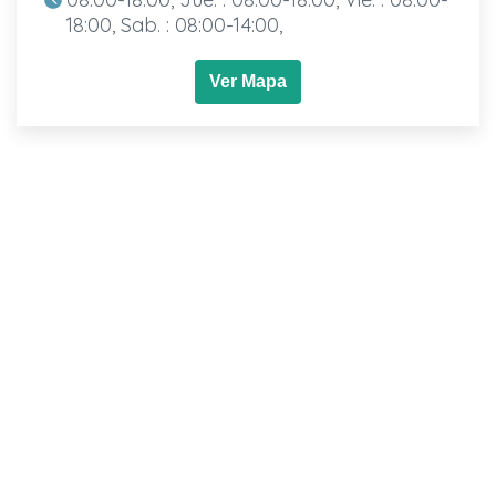
18:00, Sab. : 08:00-14:00,
Ver Mapa