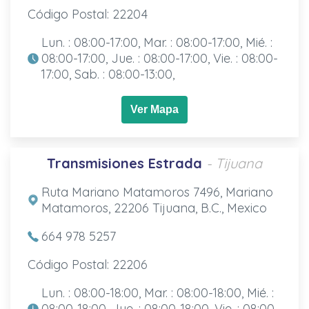
Código Postal: 22204
Lun. : 08:00-17:00, Mar. : 08:00-17:00, Mié. :
08:00-17:00, Jue. : 08:00-17:00, Vie. : 08:00-
17:00, Sab. : 08:00-13:00,
Ver Mapa
Transmisiones Estrada
- Tijuana
Ruta Mariano Matamoros 7496, Mariano
Matamoros, 22206 Tijuana, B.C., Mexico
664 978 5257
Código Postal: 22206
Lun. : 08:00-18:00, Mar. : 08:00-18:00, Mié. :
08:00-18:00, Jue. : 08:00-18:00, Vie. : 08:00-