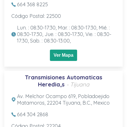
664 368 8225
Código Postal: 22500
Lun. : 08:30-17:30, Mar. : 08:30-17:30, Mié. :
08:30-17:30, Jue. : 08:30-17:30, Vie. : 08:30-
17:30, Sab. : 08:30-13:00,
Ver Mapa
Transmisiones Automaticas
Heredia,s
- Tijuana
Av. Melchor Ocampo 619, Pobladoejido
Matamoros, 22204 Tijuana, B.C., Mexico
664 304 2868
Código Postal: 22204