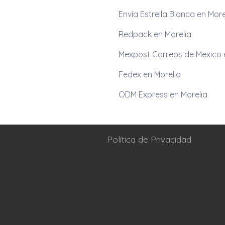
Envía Estrella Blanca en More
Redpack en Morelia
Mexpost Correos de Mexico 
Fedex en Morelia
ODM Express en Morelia
Política de Privacidad