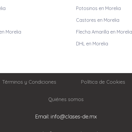
lia
Potosinos en Morelia
Castores en Morelia
en Morelia
Flecha Amarilla en Moreli
DHL en Morelia
Términos y Condiciones
Política de Cookies
Quiénes somos
Email: info@clases-de.mx