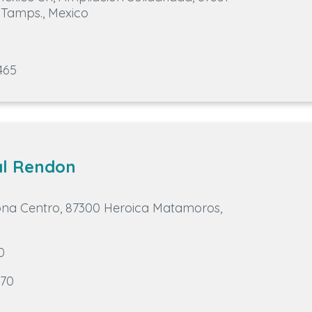
Tamps., Mexico
1
465
al Rendon
Zona Centro, 87300 Heroica Matamoros,
0
270