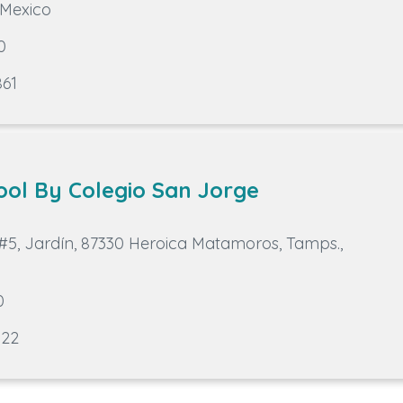
 Mexico
0
861
ool By Colegio San Jorge
#5, Jardín, 87330 Heroica Matamoros, Tamps.,
0
022