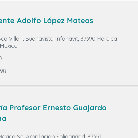
dente Adolfo López Mateos
co Villa 1, Buenavista Infonavit, 87390 Heroica
 Mexico
0
698
ía Profesor Ernesto Guajardo
na
éxico Sn, Ampliación Solidaridad, 87351