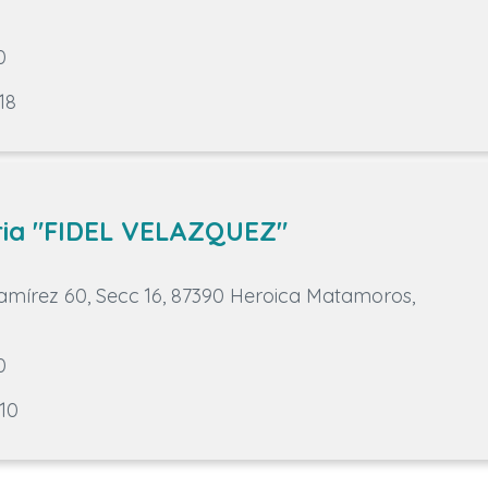
0
18
ria "FIDEL VELAZQUEZ"
amírez 60, Secc 16, 87390 Heroica Matamoros,
0
10