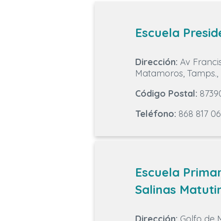
Escuela Presi
Dirección:
Av Francis
Matamoros, Tamps.,
Código Postal:
8739
Teléfono:
868 817 0
Escuela Primar
Salinas Matuti
Dirección:
Golfo de M