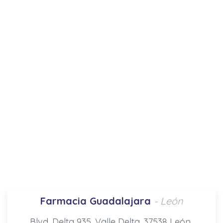
Farmacia Guadalajara
- León
Blvd. Delta 935, Valle Delta, 37538 León,